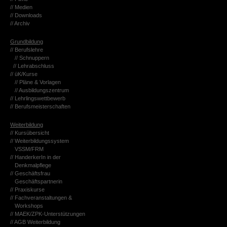
// Me­di­en
// Down­loads
// Ar­chiv
Grund­bil­dung
// Be­rufs­leh­re
// Schnup­pern
// Lehr­ab­schluss
// üK/Kurse
// Pläne & Vor­la­gen
// Aus­bil­dungs­zen­trum
// Lehr­lings­wett­be­werb
// Be­rufs­meis­ter­schaf­ten
Wei­ter­bil­dung
// Kurs­über­sicht
// Wei­ter­bil­dungs­sys­tem
VSSM/FRM
// Han­der­ke­rIn in der
Denk­mal­pfle­ge
// Ge­schäfts­frau
Ge­schäfts­part­ne­rin
// Pra­xis­kur­se
// Fach­ver­an­stal­tun­gen &
Work­shops
//
MAEK/ZPK-Un­ter­stüt­zun­gen
// AGB Wei­ter­bil­dung