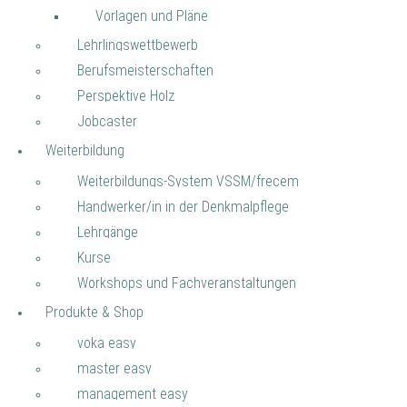
- Navi: Brei­te 47.09138 | Länge 8.257641
Vor­la­gen und Pläne
Wich­tig:
Park­an­wei­sun­gen be­ach­ten
Lehr­lings­wett­be­werb
Be­rufs­meis­ter­schaf­ten
Per­spek­ti­ve Holz
Job­cas­ter
Wei­ter­bil­dung
Wei­ter­bil­dungs-Sys­tem VSSM/fre­cem
Hand­wer­ker/in in der Denk­mal­pfle­ge
Lehr­gän­ge
Kurse
Work­shops und Fach­ver­an­stal­tun­gen
Pro­duk­te & Shop
voka easy
mas­ter easy
ma­nage­ment easy