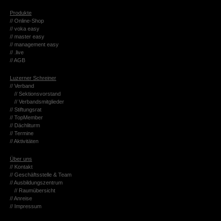
Pro­duk­te
// On­line-Shop
// voka easy
// mas­ter easy
// ma­nage­ment easy
// .live
// AGB
Lu­zer­ner Schrei­ner
// Ver­band
// Sek­ti­ons­vor­stand
// Ver­bands­mit­glie­der
// Stif­tungs­rat
// Top­Mem­ber
// Däch­li­turm
// Ter­mi­ne
// Ak­ti­vi­tä­ten
Über uns
// Kon­takt
// Ge­schäfts­stel­le & Team
// Aus­bil­dungs­zen­trum
// Raum­über­sicht
// An­rei­se
// Im­pres­sum